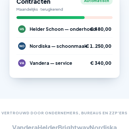
Contracten
Automatisch
Maandelijks · terugkerend
Helder Schoon — onderhoud
€ 480,00
HS
Nordiska — schoonmaak
€ 1.250,00
NO
Vandera — service
€ 340,00
VA
VERTROUWD DOOR ONDERNEMERS, BUREAUS EN ZZP'ERS
Vandera
Helder
Brightway
Nordiska