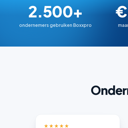
2.500+
€
ondernemers gebruiken Boxxpro
maan
Ondern
★★★★★