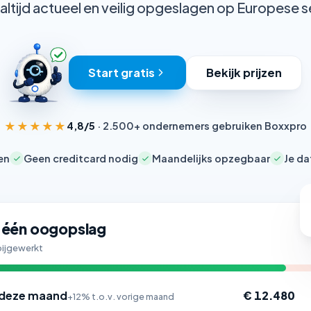
s altijd actueel en veilig opgeslagen op Europese s
Start gratis
Bekijk prijzen
★★★★★
4,8/5
· 2.500+ ondernemers gebruiken Boxxpro
en
Geen creditcard nodig
Maandelijks opzegbaar
Je da
 één oogopslag
 bijgewerkt
deze maand
€ 12.480
+12% t.o.v. vorige maand