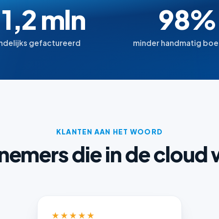
 1,2 mln
98%
delijks gefactureerd
minder handmatig bo
KLANTEN AAN HET WOORD
emers die in de cloud
★★★★★