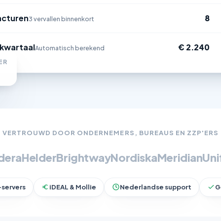
acturen
8
3 vervallen binnenkort
 kwartaal
€ 2.240
Automatisch berekend
ER
VERTROUWD DOOR ONDERNEMERS, BUREAUS EN ZZP'ERS
dera
Helder
Brightway
Nordiska
Meridian
Uni
-servers
iDEAL & Mollie
Nederlandse support
G