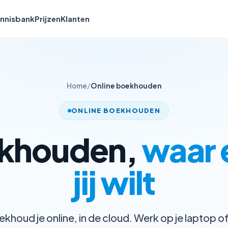
nnisbank
Prijzen
Klanten
Home
/
Online boekhouden
ONLINE BOEKHOUDEN
ekhouden,
waar 
jij wilt
houd je online, in de cloud. Werk op je laptop of