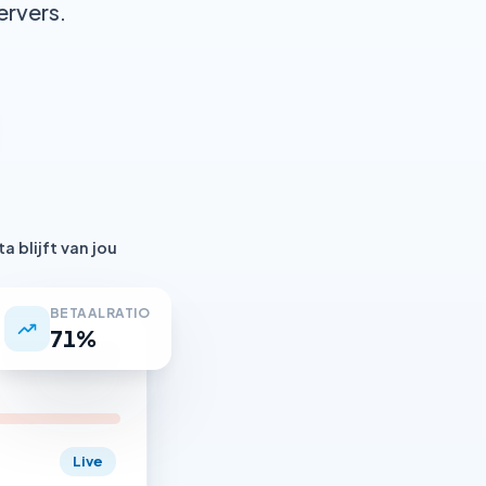
ervers.
ta blijft van jou
BETAALRATIO
71%
Up-to-date
Live