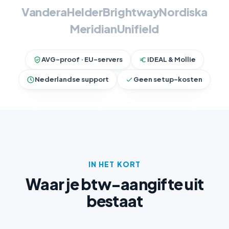
Vandera
Helder
Brightway
Nordiska
Meridian
Unifield
AVG-proof · EU-servers
iDEAL & Mollie
Nederlandse support
Geen setup-kosten
IN HET KORT
Waar je btw-aangifte uit
bestaat