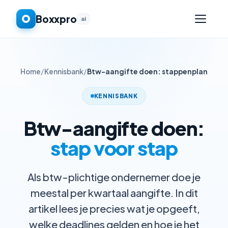
Boxxpro
ai
Home
/
Kennisbank
/
Btw-aangifte doen: stappenplan
KENNISBANK
Btw-aangifte doen:
stap voor stap
Als btw-plichtige ondernemer doe je
meestal per kwartaal aangifte. In dit
artikel lees je precies wat je opgeeft,
welke deadlines gelden en hoe je het