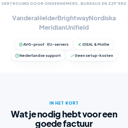
VERTROUWD DOOR ONDERNEMERS, BUREAUS EN ZZP'ERS
Vandera
Helder
Brightway
Nordiska
Meridian
Unifield
AVG-proof · EU-servers
iDEAL & Mollie
Nederlandse support
Geen setup-kosten
IN HET KORT
Wat je nodig hebt voor een
goede factuur