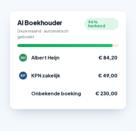
AI Boekhouder
94%
herkend
Deze maand · automatisch
geboekt
Albert Heijn
€ 84,20
AH
KPN zakelijk
€ 49,00
KP
Onbekende boeking
€ 230,00
?