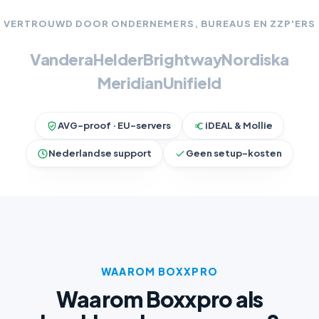
VERTROUWD DOOR ONDERNEMERS, BUREAUS EN ZZP'ERS
Vandera
Helder
Brightway
Nordiska
Meridian
Unifield
AVG-proof · EU-servers
iDEAL & Mollie
Nederlandse support
Geen setup-kosten
WAAROM BOXXPRO
Waarom Boxxpro als