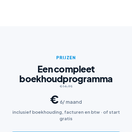
PRIJZEN
Een compleet
boekhoudprogramma
€ 14,95
€
6
/ maand
inclusief boekhouding, facturen en btw · of start
gratis